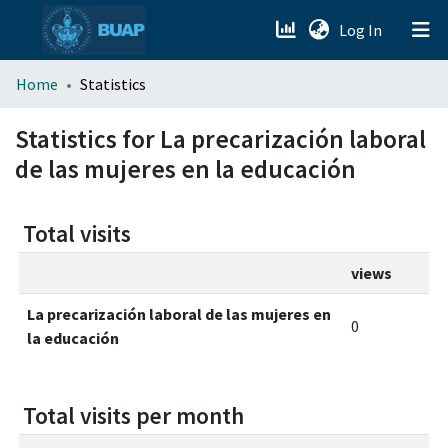
(current)
Log In
menu.section.about_menu
Home
Statistics
All of DSpace
Statistics for La precarización laboral
de las mujeres en la educación
Total visits
views
La precarización laboral de las mujeres en
0
la educación
Total visits per month