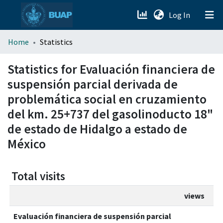
(current)
Log In
menu.section.about_menu
Home
Statistics
All of DSpace
Statistics for Evaluación financiera de
suspensión parcial derivada de
problemática social en cruzamiento
del km. 25+737 del gasolinoducto 18"
de estado de Hidalgo a estado de
México
Total visits
views
Evaluación financiera de suspensión parcial