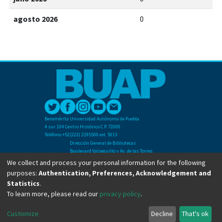
agosto 2026
0
Benemérita Universidad Autónoma de Puebla
4 sur 104 Centro Histórico C.P. 72000
Teléfono +52(222) 2295500 ext. 5013
Dirección General de Bibliotecas
Boulevard Valsequillo y Av. de las Torres
Ciudad Universitaria. Col. San Manuel
We collect and process your personal information for the following
C.P. 72570
purposes:
Authentication, Preferences, Acknowledgement and
Teléfono +52 (222) 2295500 Ext 2901
Statistics
.
To learn more, please read our
privacy policy
.
Copyright © Dirección General de Bibliotecas - BUAP 2024. All right reserved.
Customize
Decline
That's ok