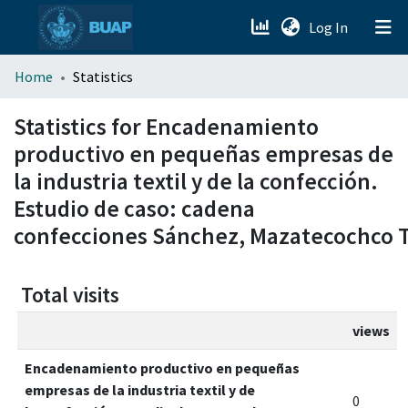
(current)
Log In
menu.section.about_menu
Home
Statistics
All of DSpace
Statistics for Encadenamiento
productivo en pequeñas empresas de
la industria textil y de la confección.
Estudio de caso: cadena
confecciones Sánchez, Mazatecochco T
Total visits
views
Encadenamiento productivo en pequeñas
empresas de la industria textil y de
0