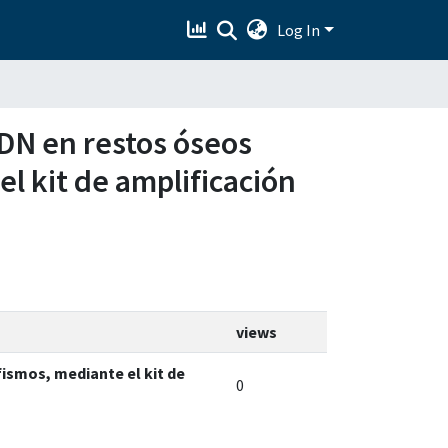
Log In
 ADN en restos óseos
l kit de amplificación
views
fismos, mediante el kit de
0