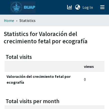
(current)
Log In
menu.section.about_menu
Home
Statistics
All of DSpace
Statistics for Valoración del
crecimiento fetal por ecografía
Total visits
views
Valoración del crecimiento fetal por
0
ecografía
Total visits per month