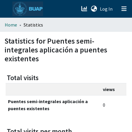
(current)
Log In
menu.section.about_menu
Home
Statistics
All of DSpace
Statistics for Puentes semi-
integrales aplicación a puentes
existentes
Total visits
views
Puentes semi-integrales aplicación a
0
puentes existentes
Total visits per month