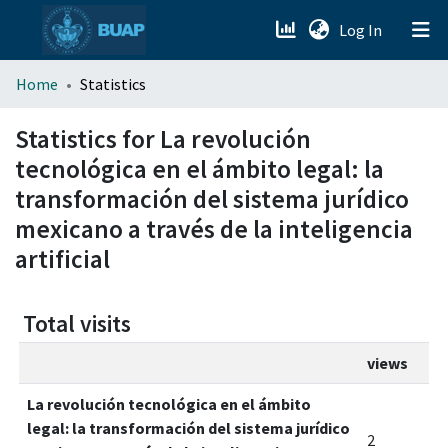
(current)
Log In
menu.section.about_menu
Home
Statistics
All of DSpace
Statistics for La revolución
tecnológica en el ámbito legal: la
transformación del sistema jurídico
mexicano a través de la inteligencia
artificial
Total visits
views
La revolución tecnológica en el ámbito
legal: la transformación del sistema jurídico
2