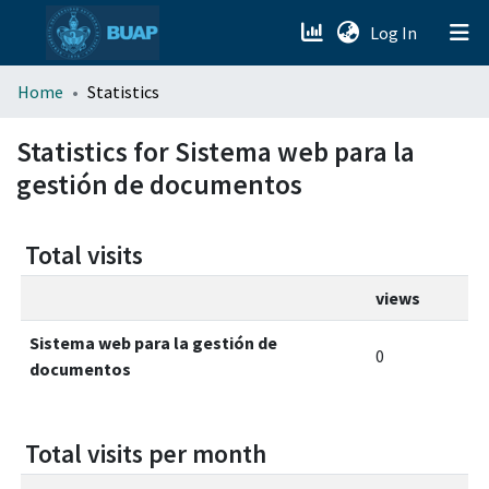
(current)
Log In
menu.section.about_menu
Home
Statistics
All of DSpace
Statistics for Sistema web para la
gestión de documentos
Total visits
views
Sistema web para la gestión de
0
documentos
Total visits per month