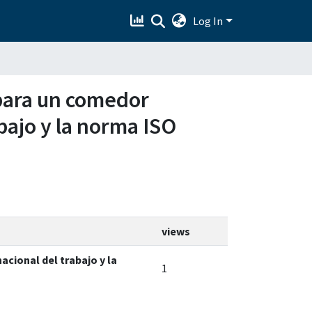
Log In
 para un comedor
abajo y la norma ISO
views
cional del trabajo y la
1