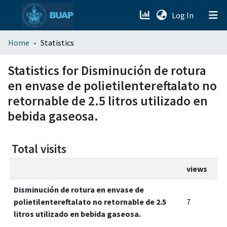
(current)
Log In
menu.section.about_menu
Home
Statistics
All of DSpace
Statistics for Disminución de rotura
en envase de polietilentereftalato no
retornable de 2.5 litros utilizado en
bebida gaseosa.
Total visits
views
Disminución de rotura en envase de
polietilentereftalato no retornable de 2.5
7
litros utilizado en bebida gaseosa.