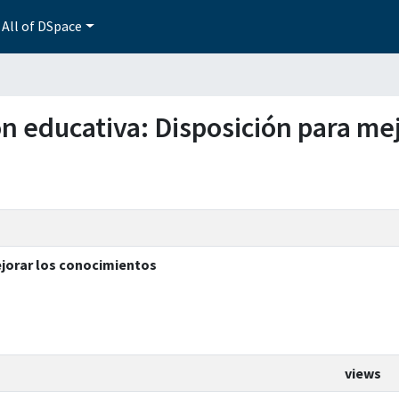
All of DSpace
ión educativa: Disposición para me
ejorar los conocimientos
views