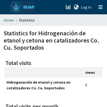
(current)
Log In
menu.section.about_menu
Home
Statistics
All of DSpace
Statistics for Hidrogenación de
etanol y cetona en catalizadores Co.
Cu. Soportados
Total visits
views
Hidrogenación de etanol y cetona en
0
catalizadores Co. Cu. Soportados
Total visits per month