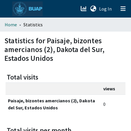
(current)
Log In
menu.section.about_menu
Home
Statistics
All of DSpace
Statistics for Paisaje, bizontes
amercianos (2), Dakota del Sur,
Estados Unidos
Total visits
views
Paisaje, bizontes amercianos (2), Dakota
0
del Sur, Estados Unidos
Total visits per month