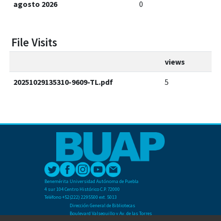
agosto 2026
0
File Visits
views
20251029135310-9609-TL.pdf
5
Benemérita Universidad Autónoma de Puebla
4 sur 104 Centro Histórico C.P. 72000
Teléfono +52(222) 2295500 ext. 5013
Dirección General de Bibliotecas
Boulevard Valsequillo y Av. de las Torres