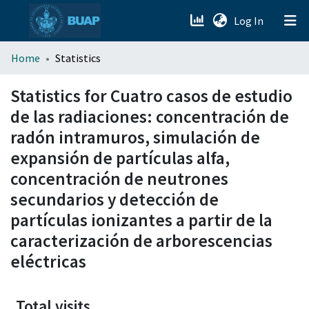
(current)
Log In
menu.section.about_menu
Home
Statistics
All of DSpace
Statistics for Cuatro casos de estudio
de las radiaciones: concentración de
radón intramuros, simulación de
expansión de partículas alfa,
concentración de neutrones
secundarios y detección de
partículas ionizantes a partir de la
caracterización de arborescencias
eléctricas
Total visits