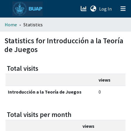
(current)
Log In
menu.section.about_menu
Home
Statistics
All of DSpace
Statistics for Introducción a la Teoría
de Juegos
Total visits
views
Introducción a la Teoría de Juegos
0
Total visits per month
views