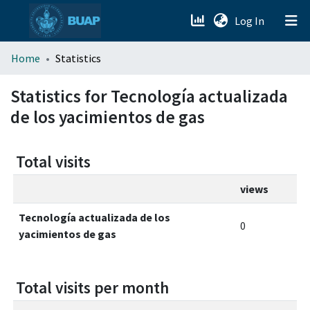
(current)
Log In
menu.section.about_menu
Home
Statistics
All of DSpace
Statistics for Tecnología actualizada
de los yacimientos de gas
Total visits
views
Tecnología actualizada de los
0
yacimientos de gas
Total visits per month