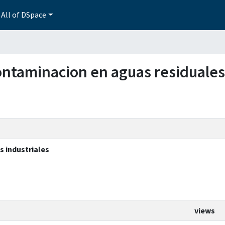
All of DSpace
contaminacion en aguas residuales
 industriales
views