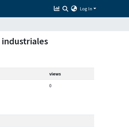
Log In
 industriales
views
0