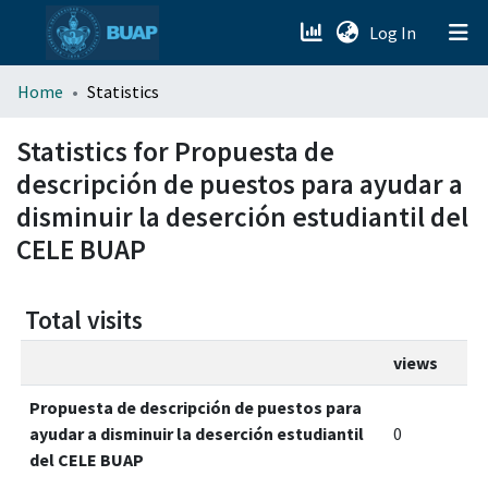
(current)
Log In
menu.section.about_menu
Home
Statistics
All of DSpace
Statistics for Propuesta de
descripción de puestos para ayudar a
disminuir la deserción estudiantil del
CELE BUAP
Total visits
views
Propuesta de descripción de puestos para
ayudar a disminuir la deserción estudiantil
0
del CELE BUAP