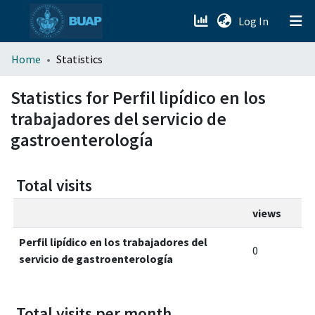
(current)
Log In
menu.section.about_menu
Home
Statistics
All of DSpace
Statistics for Perfil lipídico en los
trabajadores del servicio de
gastroenterología
Total visits
views
Perfil lipídico en los trabajadores del
0
servicio de gastroenterología
Total visits per month