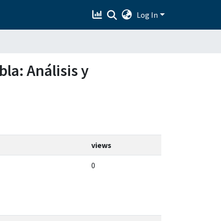
Log In
bla: Análisis y
views
0