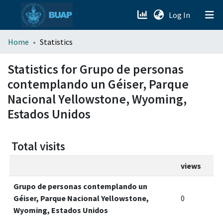
(current)
Log In
menu.section.about_menu
Home
Statistics
All of DSpace
Statistics for Grupo de personas
contemplando un Géiser, Parque
Nacional Yellowstone, Wyoming,
Estados Unidos
Total visits
views
Grupo de personas contemplando un
Géiser, Parque Nacional Yellowstone,
0
Wyoming, Estados Unidos