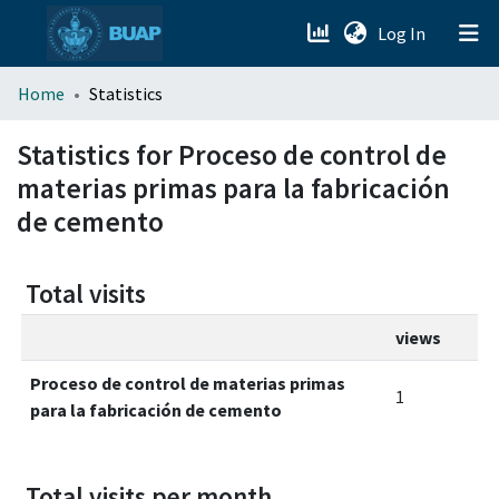
(current)
Log In
menu.section.about_menu
Home
Statistics
All of DSpace
Statistics for Proceso de control de
materias primas para la fabricación
de cemento
Total visits
views
Proceso de control de materias primas
1
para la fabricación de cemento
Total visits per month