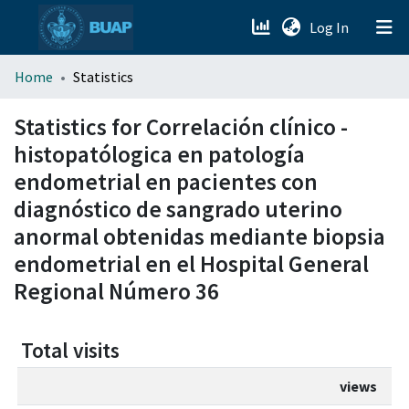
(current)
Log In
menu.section.about_menu
Home
Statistics
All of DSpace
Statistics for Correlación clínico -
histopatólogica en patología
endometrial en pacientes con
diagnóstico de sangrado uterino
anormal obtenidas mediante biopsia
endometrial en el Hospital General
Regional Número 36
Total visits
views