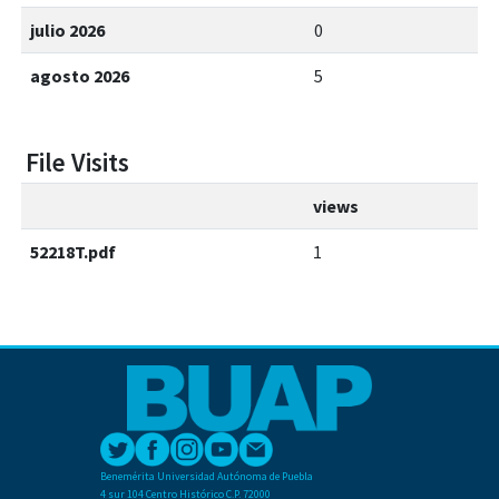
julio 2026
0
agosto 2026
5
File Visits
views
52218T.pdf
1
Benemérita Universidad Autónoma de Puebla
4 sur 104 Centro Histórico C.P. 72000