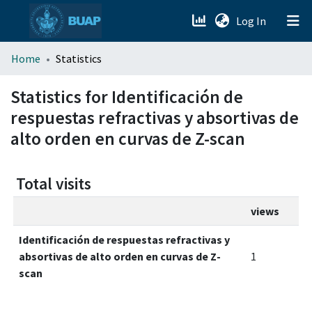
(current)
Log In
menu.section.about_menu
Home
Statistics
All of DSpace
Statistics for Identificación de
respuestas refractivas y absortivas de
alto orden en curvas de Z-scan
Total visits
views
Identificación de respuestas refractivas y
absortivas de alto orden en curvas de Z-
1
scan