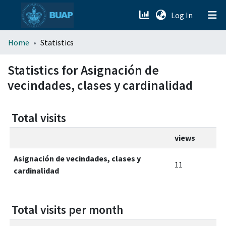
(current)
Log In
menu.section.about_menu
Home
Statistics
All of DSpace
Statistics for Asignación de
vecindades, clases y cardinalidad
Total visits
views
Asignación de vecindades, clases y
11
cardinalidad
Total visits per month