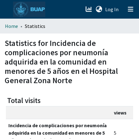
(current)
Log In
menu.section.about_menu
Home
Statistics
All of DSpace
Statistics for Incidencia de
complicaciones por neumonía
adquirida en la comunidad en
menores de 5 años en el Hospital
General Zona Norte
Total visits
views
Incidencia de complicaciones por neumonía
adquirida en la comunidad en menores de 5
5