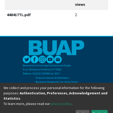
views
448417TL.pdf
2
Benemérita Universidad Autónoma de Puebla
4 sur 104 Centro Histórico C.P. 72000
Teléfono +52(222) 2295500 ext. 5013
Dirección General de Bibliotecas
Boulevard Valsequillo y Av. de las Torres
Ciudad Universitaria. Col. San Manuel
We collect and process your personal information for the following
C.P. 72570
purposes:
Authentication, Preferences, Acknowledgement and
Teléfono +52 (222) 2295500 Ext 2901
Statistics
.
To learn more, please read our
privacy policy
.