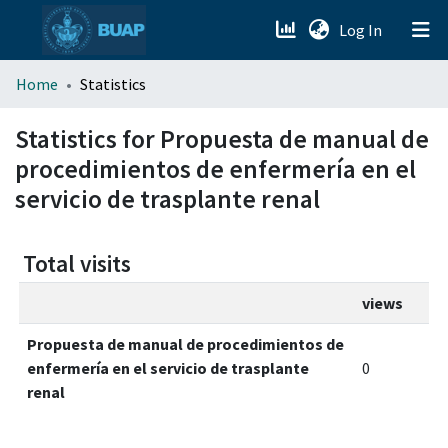
(current)
Log In
menu.section.about_menu
Home
Statistics
All of DSpace
Statistics for Propuesta de manual de
procedimientos de enfermería en el
servicio de trasplante renal
Total visits
views
Propuesta de manual de procedimientos de
enfermería en el servicio de trasplante
0
renal