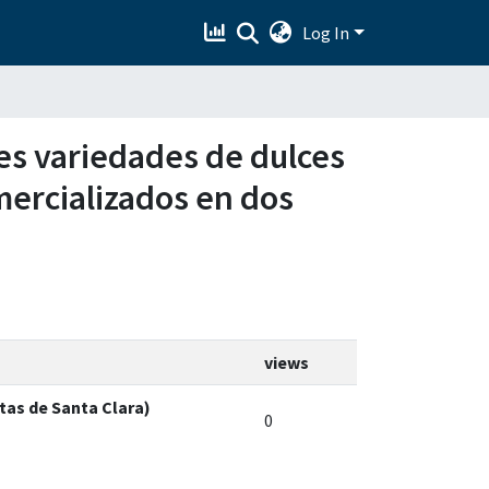
Log In
res variedades de dulces
omercializados en dos
views
itas de Santa Clara)
0