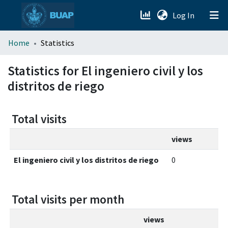
(current)
Log In
menu.section.about_menu
Home
Statistics
All of DSpace
Statistics for El ingeniero civil y los
distritos de riego
Total visits
views
El ingeniero civil y los distritos de riego
0
Total visits per month
views