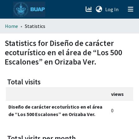
(current)
Log In
menu.section.about_menu
Home
Statistics
All of DSpace
Statistics for Diseño de carácter
ecoturístico en el área de “Los 500
Escalones” en Orizaba Ver.
Total visits
views
Diseño de carácter ecoturístico en el área
0
de “Los 500 Escalones” en Orizaba Ver.
Total visits per month