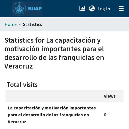
(current)
Log In
menu.section.about_menu
Home
Statistics
All of DSpace
Statistics for La capacitación y
motivación importantes para el
desarrollo de las franquicias en
Veracruz
Total visits
views
La capacitación y motivación importantes
para el desarrollo de las franquicias en
0
Veracruz