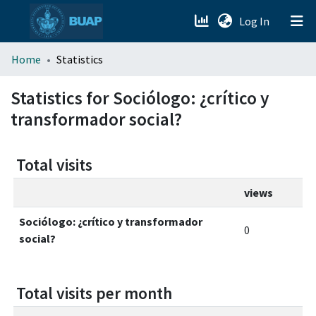
(current)
Log In
menu.section.about_menu
Home
Statistics
All of DSpace
Statistics for Sociólogo: ¿crítico y
transformador social?
Total visits
views
Sociólogo: ¿crítico y transformador
0
social?
Total visits per month