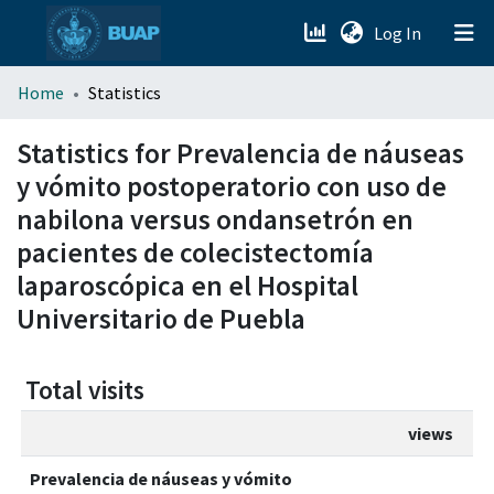
(current)
Log In
menu.section.about_menu
Home
Statistics
All of DSpace
Statistics for Prevalencia de náuseas
y vómito postoperatorio con uso de
nabilona versus ondansetrón en
pacientes de colecistectomía
laparoscópica en el Hospital
Universitario de Puebla
Total visits
views
Prevalencia de náuseas y vómito