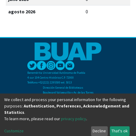
agosto 2026
0
Benemérita Universidad Autónoma de Puebla
4 sur 104 Centro Histórico C.P. 72000
Teléfono +52(222) 2295500 ext. 5013
Dirección General de Bibliotecas
Boulevard Valsequillo y Av. de las Torres
Ciudad Universitaria. Col. San Manuel
We collect and process your personal information for the following
C.P. 72570
purposes:
Authentication, Preferences, Acknowledgement and
Teléfono +52 (222) 2295500 Ext 2901
Statistics
.
To learn more, please read our
privacy policy
.
Copyright © Dirección General de Bibliotecas - BUAP 2024. All right reserved.
Customize
Decline
That's ok