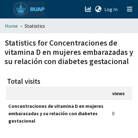
(current)
Log In
menu.section.about_menu
Home
Statistics
All of DSpace
Statistics for Concentraciones de
vitamina D en mujeres embarazadas y
su relación con diabetes gestacional
Total visits
views
Concentraciones de vitamina D en mujeres
embarazadas y su relación con diabetes
0
gestacional