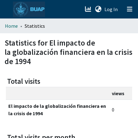
(current)
Log In
menu.section.about_menu
Home
Statistics
All of DSpace
Statistics for El impacto de
la globalización financiera en la crisis
de 1994
Total visits
views
El impacto de la globalización financiera en
0
la crisis de 1994
Total visits per month