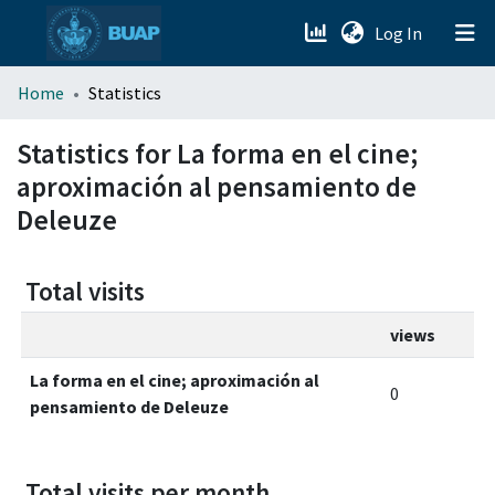
(current)
Log In
menu.section.about_menu
Home
Statistics
All of DSpace
Statistics for La forma en el cine;
aproximación al pensamiento de
Deleuze
Total visits
views
La forma en el cine; aproximación al
0
pensamiento de Deleuze
Total visits per month