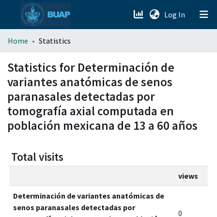
(current)
Log In
menu.section.about_menu
Home
Statistics
All of DSpace
Statistics for Determinación de
variantes anatómicas de senos
paranasales detectadas por
tomografía axial computada en
población mexicana de 13 a 60 años
Total visits
views
Determinación de variantes anatómicas de
senos paranasales detectadas por
0