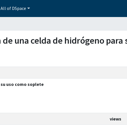
All of DSpace
ón de una celda de hidrógeno para
a su uso como soplete
views