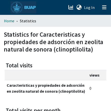
(current)
Log In
menu.section.about_menu
Home
Statistics
All of DSpace
Statistics for Caracteristicas y
propiedades de adsorción en zeolita
natural de sonora (clinoptilolita)
Total visits
views
Caracteristicas y propiedades de adsorción
0
en zeolita natural de sonora (clinoptilolita)
Total visits per month