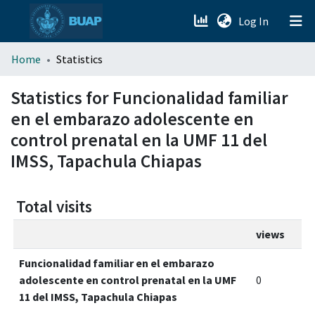
(current)
Log In
menu.section.about_menu
Home
Statistics
All of DSpace
Statistics for Funcionalidad familiar
en el embarazo adolescente en
control prenatal en la UMF 11 del
IMSS, Tapachula Chiapas
Total visits
views
Funcionalidad familiar en el embarazo
adolescente en control prenatal en la UMF
0
11 del IMSS, Tapachula Chiapas