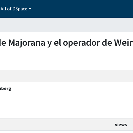
All of DSpace
 de Majorana y el operador de Wei
inberg
views