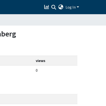
Log In
nberg
views
0