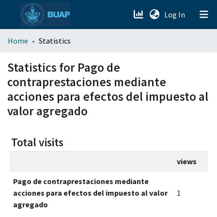
(current)
Log In
menu.section.about_menu
Home
Statistics
All of DSpace
Statistics for Pago de
contraprestaciones mediante
acciones para efectos del impuesto al
valor agregado
Total visits
views
Pago de contraprestaciones mediante
acciones para efectos del impuesto al valor
1
agregado