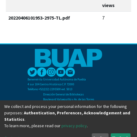
views
20220406101953-2975-TL.pdf
7
Benemérita Universidad Autónoma de Puebla
4 sur 104 Centro Histórico C.P. 72000
Teléfono +52(222) 2295500 ext. 5013
Dirección General de Bibliotecas
Boulevard Valsequillo y Av. de las Torres
Ciudad Universitaria. Col. San Manuel
We collect and process your personal information for the following
C.P. 72570
purposes:
Authentication, Preferences, Acknowledgement and
Teléfono +52 (222) 2295500 Ext 2901
Statistics
.
To learn more, please read our
privacy policy
.