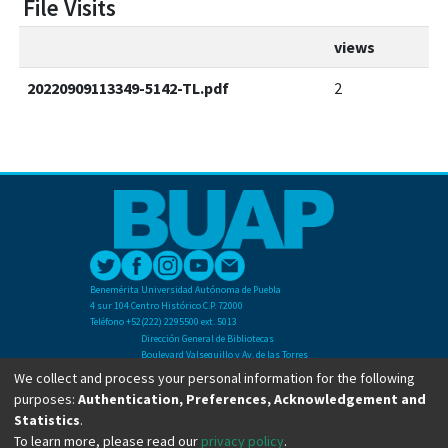
File Visits
views
20220909113349-5142-TL.pdf
2
Benemérita Universidad Autónoma de Puebla
4 sur 104 Centro Histórico C.P. 72000
Teléfono +52(222) 2295500 ext. 5013
Dirección General de Bibliotecas
Boulevard Valsequillo y Av. de las Torres
Ciudad Universitaria. Col. San Manuel
We collect and process your personal information for the following
C.P. 72570
purposes:
Authentication, Preferences, Acknowledgement and
Teléfono +52 (222) 2295500 Ext 2901
Statistics
.
To learn more, please read our
privacy policy
.