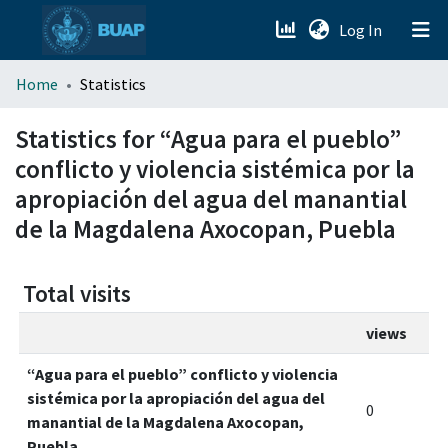
(current)
Log In
menu.section.about_menu
Home
Statistics
All of DSpace
Statistics for “Agua para el pueblo”
conflicto y violencia sistémica por la
apropiación del agua del manantial
de la Magdalena Axocopan, Puebla
Total visits
views
“Agua para el pueblo” conflicto y violencia
sistémica por la apropiación del agua del
0
manantial de la Magdalena Axocopan,
Puebla