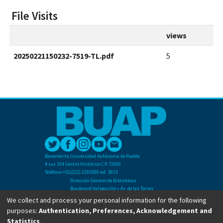
File Visits
views
20250221150232-7519-TL.pdf
5
Benemérita Universidad Autónoma de Puebla
4 sur 104 Centro Histórico C.P. 72000
Teléfono +52(222) 2295500 ext. 5013
Dirección General de Bibliotecas
Boulevard Valsequillo y Av. de las Torres
Ciudad Universitaria. Col. San Manuel
We collect and process your personal information for the following
C.P. 72570
purposes:
Authentication, Preferences, Acknowledgement and
Teléfono +52 (222) 2295500 Ext 2901
Statistics
.