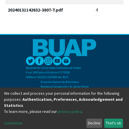
20240131142632-3807-T.pdf
4
Benemérita Universidad Autónoma de Puebla
4 sur 104 Centro Histórico C.P. 72000
Teléfono +52(222) 2295500 ext. 5013
Dirección General de Bibliotecas
Boulevard Valsequillo y Av. de las Torres
Ciudad Universitaria. Col. San Manuel
We collect and process your personal information for the following
C.P. 72570
purposes:
Authentication, Preferences, Acknowledgement and
Teléfono +52 (222) 2295500 Ext 2901
Statistics
.
To learn more, please read our
privacy policy
.
Copyright © Dirección General de Bibliotecas - BUAP 2024. All right reserved.
Customize
Decline
That's ok