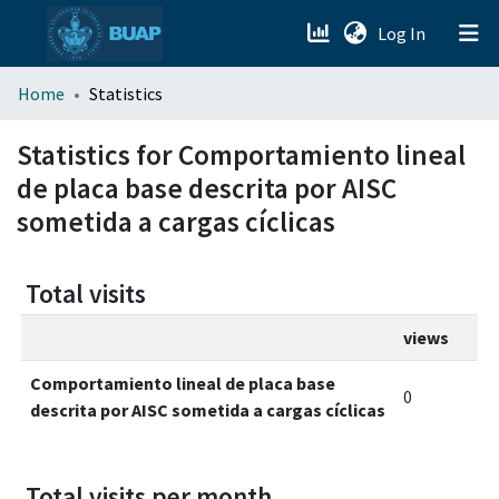
(current)
Log In
menu.section.about_menu
Home
Statistics
All of DSpace
Statistics for Comportamiento lineal
de placa base descrita por AISC
sometida a cargas cíclicas
Total visits
views
Comportamiento lineal de placa base
0
descrita por AISC sometida a cargas cíclicas
Total visits per month