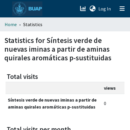
(current)
Log In
menu.section.about_menu
Home
Statistics
All of DSpace
Statistics for Síntesis verde de
nuevas iminas a partir de aminas
quirales aromáticas p-sustituidas
Total visits
views
Síntesis verde de nuevas iminas a partir de
0
aminas quirales aromáticas p-sustituidas
Total visits per month