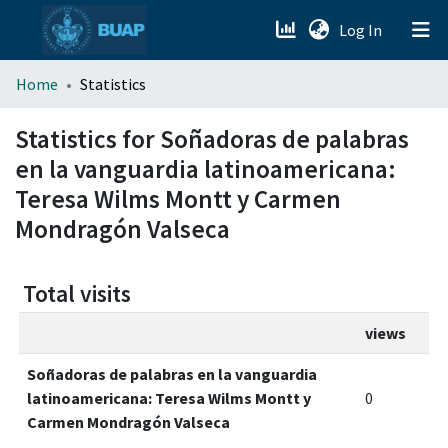
(current)
Log In
menu.section.about_menu
Home
Statistics
All of DSpace
Statistics for Soñadoras de palabras
en la vanguardia latinoamericana:
Teresa Wilms Montt y Carmen
Mondragón Valseca
Total visits
views
Soñadoras de palabras en la vanguardia
latinoamericana: Teresa Wilms Montt y
0
Carmen Mondragón Valseca