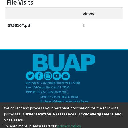
File Visits
views
375816T.pdf
1
Benemérita Universidad Autónoma de Puebla
4 sur 104 Centro Histórico C.P. 72000
Teléfono +52(222) 2295500 ext. 5013
Dirección General de Bibliotecas
Boulevard Valsequillo y Av. de las Torres
Ciudad Universitaria. Col. San Manuel
We collect and process your personal information for the following
C.P. 72570
purposes:
Authentication, Preferences, Acknowledgement and
Teléfono +52 (222) 2295500 Ext 2901
Statistics
.
To learn more, please read our
privacy policy
.