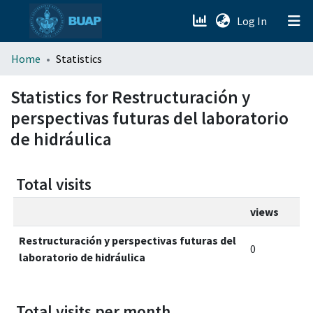
(current)
Log In
menu.section.about_menu
Home
Statistics
All of DSpace
Statistics for Restructuración y
perspectivas futuras del laboratorio
de hidráulica
Total visits
views
Restructuración y perspectivas futuras del
0
laboratorio de hidráulica
Total visits per month